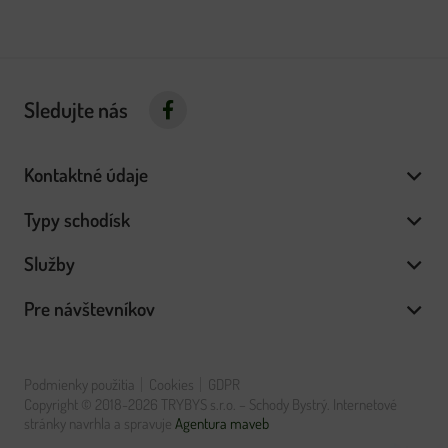
Sledujte nás
Kontaktné údaje
Typy schodísk
Služby
Pre návštevníkov
Podmienky použitia
Cookies
GDPR
Copyright © 2018-2026 TRYBYS s.r.o. – Schody Bystrý. Internetové
stránky navrhla a spravuje
Agentura maveb