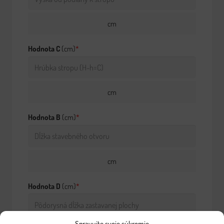
cm
Hodnota C
(cm)
*
cm
Hodnota B
(cm)
*
cm
Hodnota D
(cm)
*
Spravujte svoje súkromie