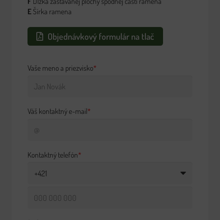
F
Dĺžka zastavanej plochy spodnej časti ramena
E
Šírka ramena
Objednávkový formulár na tlač
Vaše meno a priezvisko
*
Váš kontaktný e-mail
*
Kontaktný telefón
*