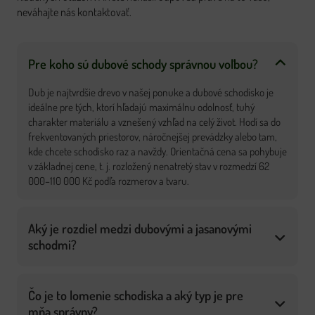
neváhajte nás kontaktovať.
Pre koho sú dubové schody správnou voľbou?
Dub je najtvrdšie drevo v našej ponuke a dubové schodisko je
ideálne pre tých, ktorí hľadajú maximálnu odolnosť, tuhý
charakter materiálu a vznešený vzhľad na celý život. Hodí sa do
frekventovaných priestorov, náročnejšej prevádzky alebo tam,
kde chcete schodisko raz a navždy. Orientačná cena sa pohybuje
v základnej cene, t. j. rozložený nenatretý stav v rozmedzí 62
000–110 000 Kč podľa rozmerov a tvaru.
Aký je rozdiel medzi dubovými a jasanovými
schodmi?
Čo je to lomenie schodiska a aký typ je pre
mňa správny?