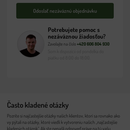
Potrebujete pomoc s
nezáväznou žiadosťou?
Zavolajte na číslo
+420 606 804 930
Som k dispozícii od pondelka do
piatku od 8:00 do 18:00.
Často kladené otázky
Pozrite si najčastejšie otázky našich klientov, ktorí sa rovnako ako
vy pýtali na otázky, ktoré viedli k vytvoreniu našich „najčastejšie
kladených otázok“. Ak ste nenašli odpoveď práve na tú vašu,