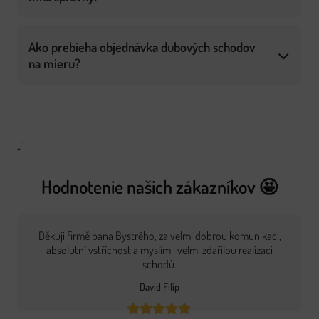
Ako prebieha objednávka dubových schodov
na mieru?
„`
Hodnotenie našich zákazníkov 🤩
Děkuji firmě pana Bystrého, za velmi dobrou komunikaci,
absolutní vstřícnost a myslím i velmi zdařilou realizaci
schodů.
David Filip