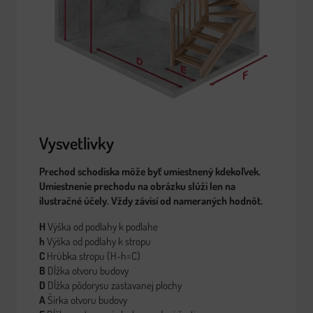
Vysvetlivky
Prechod schodiska môže byť umiestnený kdekoľvek.
Umiestnenie prechodu na obrázku slúži len na
ilustračné účely. Vždy závisí od nameraných hodnôt.
H
Výška od podlahy k podlahe
h
Výška od podlahy k stropu
C
Hrúbka stropu (H-h=C)
B
Dĺžka otvoru budovy
D
Dĺžka pôdorysu zastavanej plochy
A
Šírka otvoru budovy