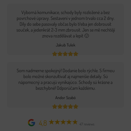
Výborná komunikace, schody byly rozložené a bez
povrchové úpravy. Sestavení v jednom trvalo cca 2 dny.
Díly do sebe pasovaly občas bylo třeba jen dobrousit
souček, a jedenkrát 2-3 mm zbrousit. Jen se mě nechtějí
znova rozdělávat a lepit 🙂
Jakub Tulek
Som nadmerne spokojný! Dodanie bolo rýchle. S firmou
bolo možné skonzultivať aj najmenšie detaily. Sú
nápomocný a pracujú vynikajúco. Schody sú krásne a
bezchybné! Odporúčam každému.
Andor Szabó
4,8
47 reviews