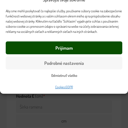
cm
Aby sme mohli poskytovať čo najlepšie služby, používame súbory cookie na zabezpečenie
funkčnosti webovej stránky a s vaším súhlasom okrem iného aj na prispôsobenie obsahu
Hodnota A
(cm)
*
našej webovej stránky. Kliknutím na tlačidlo "Súhlasím" vyjadrujete súhlas s používaním
súborov cookie a s prenosom údajov o správaní na webe na účely zobrazovania cielenej
reklamy na sociálnych sieťach a reklamných sieťach na iných stránkach.
cm
Prijímam
Hodnota F
(cm)
*
Podrobné nastavenia
Odmietnuť všetko
cm
Cookies
GDPR
Hodnota E
(cm)
*
cm