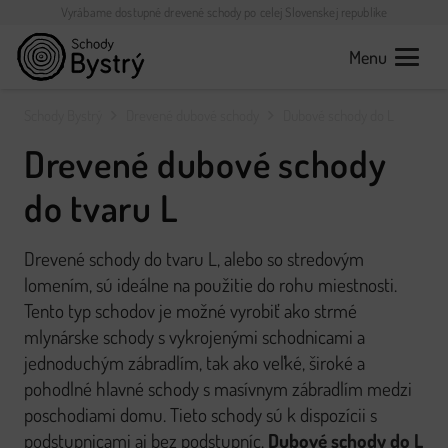
Vyrábame dostupné drevené schody po celej Slovenskej republike
Menu
Schody Bystrý
Drevené dubové schody
Dubové schody do L
Drevené dubové schody
do tvaru L
Drevené schody do tvaru L, alebo so stredovým
lomením, sú ideálne na použitie do rohu miestnosti.
Tento typ schodov je možné vyrobiť ako strmé
mlynárske schody s vykrojenými schodnicami a
jednoduchým zábradlím, tak ako veľké, široké a
pohodlné hlavné schody s masívnym zábradlím medzi
poschodiami domu. Tieto schody sú k dispozícii s
podstupnicami aj bez podstupníc.
Dubové schody
do L