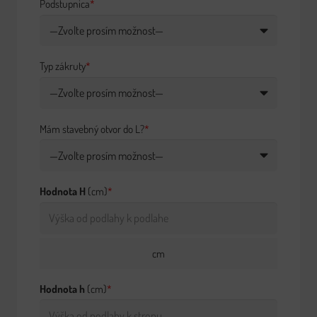
Podstupnica
*
Typ zákruty
*
Mám stavebný otvor do L?
*
Hodnota H
(cm)
*
cm
Hodnota h
(cm)
*