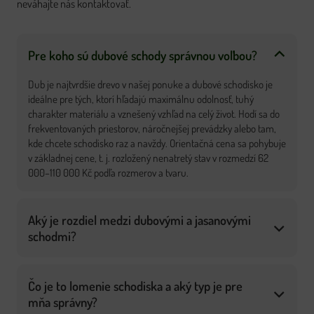
neváhajte nás kontaktovať.
Pre koho sú dubové schody správnou voľbou?
Dub je najtvrdšie drevo v našej ponuke a dubové schodisko je
ideálne pre tých, ktorí hľadajú maximálnu odolnosť, tuhý
charakter materiálu a vznešený vzhľad na celý život. Hodí sa do
frekventovaných priestorov, náročnejšej prevádzky alebo tam,
kde chcete schodisko raz a navždy. Orientačná cena sa pohybuje
v základnej cene, t. j. rozložený nenatretý stav v rozmedzí 62
000–110 000 Kč podľa rozmerov a tvaru.
Aký je rozdiel medzi dubovými a jasanovými
schodmi?
Čo je to lomenie schodiska a aký typ je pre
mňa správny?