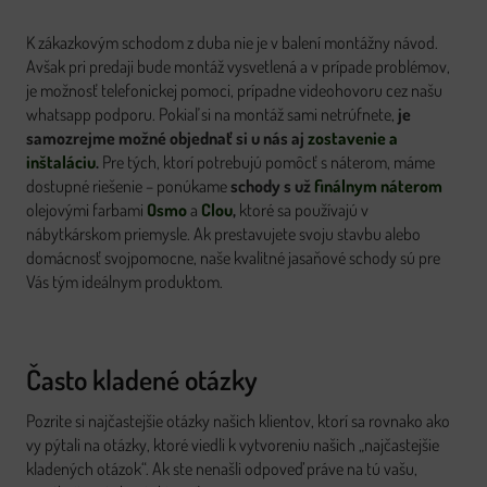
K zákazkovým schodom z duba nie je v balení montážny návod.
Avšak pri predaji bude montáž vysvetlená a v prípade problémov,
je možnosť telefonickej pomoci, prípadne videohovoru cez našu
whatsapp podporu. Pokiaľ si na montáž sami netrúfnete,
je
samozrejme možné objednať si u nás aj
zostavenie a
inštaláciu
.
Pre tých, ktorí potrebujú pomôcť s náterom, máme
dostupné riešenie – ponúkame
schody s už
finálnym náterom
olejovými farbami
Osmo
a
Clou
,
ktoré sa používajú v
nábytkárskom priemysle. Ak prestavujete svoju stavbu alebo
domácnosť svojpomocne, naše kvalitné jasaňové schody sú pre
Vás tým ideálnym produktom.
Často kladené otázky
Pozrite si najčastejšie otázky našich klientov, ktorí sa rovnako ako
vy pýtali na otázky, ktoré viedli k vytvoreniu našich „najčastejšie
kladených otázok“. Ak ste nenašli odpoveď práve na tú vašu,