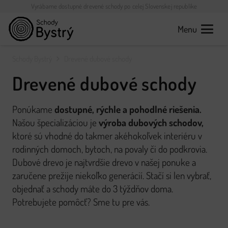
Vyrábame dostupné drevené schody po celej Slovenskej republike
Menu
Schody Bystrý
Drevené dubové schody
Drevené dubové schody
Ponúkame
dostupné, rýchle a pohodlné riešenia.
Našou špecializáciou je
výroba dubových schodov,
ktoré sú vhodné do takmer akéhokoľvek interiéru v
rodinných domoch, bytoch, na povaly či do podkrovia.
Dubové drevo je najtvrdšie drevo v našej ponuke a
zaručene prežije niekoľko generácií. Stačí si len vybrať,
objednať a schody máte do 3 týždňov doma.
Potrebujete pomôcť? Sme tu pre vás.