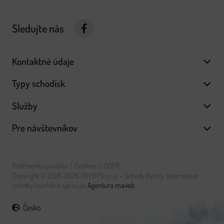
Sledujte nás
Kontaktné údaje
Typy schodísk
Služby
Pre návštevníkov
Podmienky použitia
Cookies
GDPR
Copyright © 2018-2026 TRYBYS s.r.o. – Schody Bystrý. Internetové
stránky navrhla a spravuje
Agentura maveb
Česko