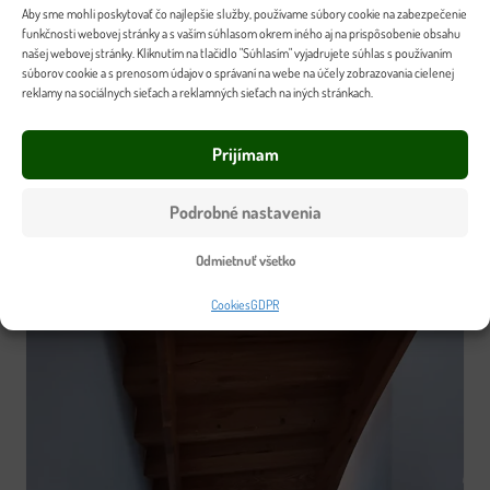
Aby sme mohli poskytovať čo najlepšie služby, používame súbory cookie na zabezpečenie
funkčnosti webovej stránky a s vaším súhlasom okrem iného aj na prispôsobenie obsahu
našej webovej stránky. Kliknutím na tlačidlo "Súhlasím" vyjadrujete súhlas s používaním
súborov cookie a s prenosom údajov o správaní na webe na účely zobrazovania cielenej
reklamy na sociálnych sieťach a reklamných sieťach na iných stránkach.
Prijímam
Podrobné nastavenia
Odmietnuť všetko
Cookies
GDPR