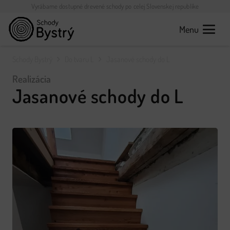
Vyrábame dostupné drevené schody po celej Slovenskej republike
Menu
Schody Bystrý
Do tvaru L
Jasanové schody do L
Realizácia
Jasanové schody do L